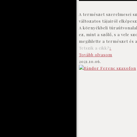
A természet szerelmesei szá
változatos tájairól elképes
A környékbeli túraútvonalak
ez, mint a szőlő, s a vele
megihlette a természet és a
Tetszik a cikk?
1
Tovább olvasom
2021.10.06.