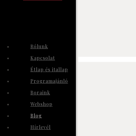
Rólunk
Kapcsolat
Étlap és itallap
Programajánló
Boraink
Webshop
Blog
Hírlevél