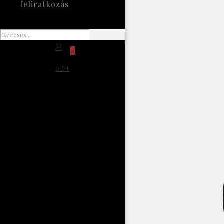
feliratkozás
0
0 Ft