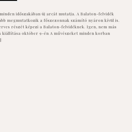
 minden időszakában új arcát mutatja. A Balaton-felvidék
inkább megmutatkozik a főszezonnak számító nyáron kívül is.
szerves részét képezi a Balaton-felvidéknek. Igen, nem más
ás kiállítása október 9-én A művészeket minden korban
]