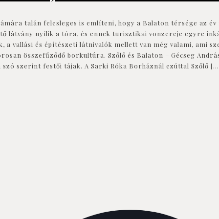
mára talán felesleges is említeni, hogy a Balaton térsége az év
ztő látvány nyílik a tóra, és ennek turisztikai vonzereje egyre 
, a vallási és építészeti látnivalók mellett van még valami, ami 
 szorosan összefűződő borkultúra. Szőlő és Balaton – Gécseg Andr
 szó szerint festői tájak. A Sarki Róka Borháznál ezúttal Szőlő
[…