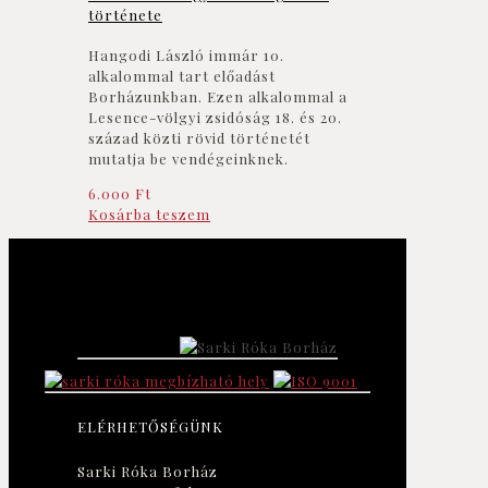
története
Hangodi László immár 10.
alkalommal tart előadást
Borházunkban. Ezen alkalommal a
Lesence-völgyi zsidóság 18. és 20.
század közti rövid történetét
mutatja be vendégeinknek.
6.000
Ft
Kosárba teszem
ELÉRHETŐSÉGÜNK
Sarki Róka Borház