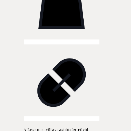
A Lesence-völgyi zsidóság rövid