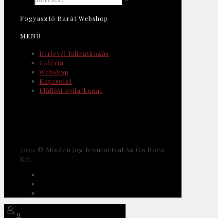
Fogyasztó Barát Webshop
MENÜ
Hírlevél feliratkozás
Galéria
Webshop
Kapcsolat
Elállási nyilatkozat
2020 © Minden jog fenntartva! Az Ön Bora
Kft.
0