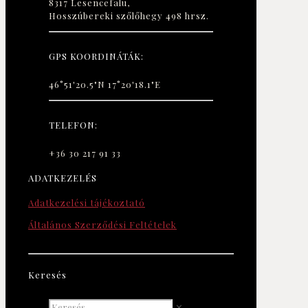
8317 Lesencefalu,
Hosszúbereki szőlőhegy 498 hrsz.
GPS KOORDINÁTÁK:
46°51'20.5"N 17°20'18.1"E
TELEFON:
+36 30 217 91 33
ADATKEZELÉS
Adatkezelési tájékoztató
Általános Szerződési Feltételek
Keresés
✕