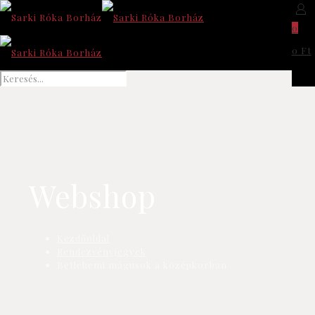
0
0 Ft
Webshop
Kezdőoldal
Rendezvényjegyek
Betlehemi mágusok a középkorban