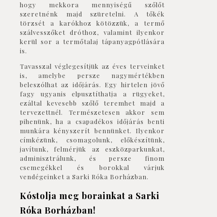
hogy mekkora mennyiségű szőlőt
szeretnénk majd szüretelni. A tőkék
törzsét a karókhoz kötözzük, a termő
szálvesszőket dróthoz, valamint ilyenkor
kerül sor a termőtalaj tápanyagpótlására
is.
Tavasszal véglegesítjük az éves terveinket
is, amelybe persze nagymértékben
beleszólhat az időjárás. Egy hirtelen jövő
fagy ugyanis elpusztíthatja a rügyeket,
ezáltal kevesebb szőlő teremhet majd a
tervezettnél. Természetesen akkor sem
pihenünk, ha a csapadékos időjárás benti
munkára kényszerít bennünket. Ilyenkor
címkézünk, csomagolunk, előkészítünk,
javítunk, felmérjük az eszközparkunkat,
adminisztrálunk, és persze finom
csemegékkel és borokkal várjuk
vendégeinket a Sarki Róka Borházban.
Kóstolja meg borainkat a Sarki
Róka Borházban!