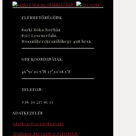
ELÉRHETŐSÉGÜNK
Sarki Róka Borház
8317 Lesencefalu,
Hosszúbereki szőlőhegy 498 hrsz.
GPS KOORDINÁTÁK:
46°51'20.5"N 17°20'18.1"E
TELEFON:
+36 30 217 91 33
ADATKEZELÉS
Adatkezelési tájékoztató
Általános Szerződési Feltételek