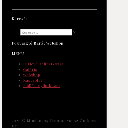
Keresés
✕
Fogyasztó Barát Webshop
MENÜ
Hírlevél feliratkozás
Galéria
Webshop
Kapcsolat
Elállási nyilatkozat
2020 © Minden jog fenntartva! Az Ön Bora
Kft.