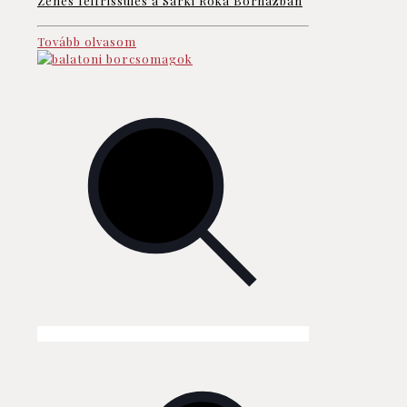
Zenés felfrissülés a Sarki Róka Borházban
Tovább olvasom