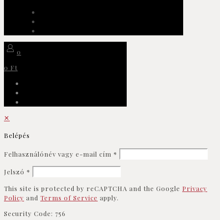
0
0 Ft
✕
Belépés
Felhasználónév vagy e-mail cím
*
Jelszó
*
This site is protected by reCAPTCHA and the Google
Privacy
Policy
and
Terms of Service
apply.
Security Code:
756