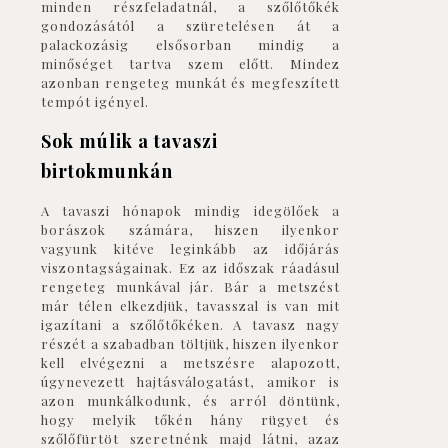
minden részfeladatnál, a szőlőtőkék
gondozásától a szüretelésen át a
palackozásig elsősorban mindig a
minőséget tartva szem előtt. Mindez
azonban rengeteg munkát és megfeszített
tempót igényel.
Sok múlik a tavaszi
birtokmunkán
A tavaszi hónapok mindig idegölőek a
borászok számára, hiszen ilyenkor
vagyunk kitéve leginkább az időjárás
viszontagságainak. Ez az időszak ráadásul
rengeteg munkával jár. Bár a metszést
már télen elkezdjük, tavasszal is van mit
igazítani a szőlőtőkéken. A tavasz nagy
részét a szabadban töltjük, hiszen ilyenkor
kell elvégezni a metszésre alapozott,
úgynevezett hajtásválogatást, amikor is
azon munkálkodunk, és arról döntünk,
hogy melyik tőkén hány rügyet és
szőlőfürtöt szeretnénk majd látni, azaz