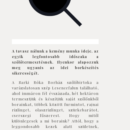
A tavasz nálunk a kemény munka ideje, az
egyik legfontosabb időszaka a
szőlőtermesztésnek. Ilyenkor alapozzuk
meg ugyanis az idei borkészítés
sikerességét.
A Sarki Róka Borház szőlőbirtoka a
varázslatosan szép Lesencefalun található,
ahol immáron fél évszázada, hét hektáron
termesztjük és készítjük saját szőlőnkből
borainkat, többek között
furmint
ot,
rajnai
rizling
et,
olaszrizling
et,
szürkebarát
ot,
cserszegi fűszerest. Hogy mitől
különlegesek a mi boraink? Attól, hogy a
leggondosabb kezek alatt születnek,