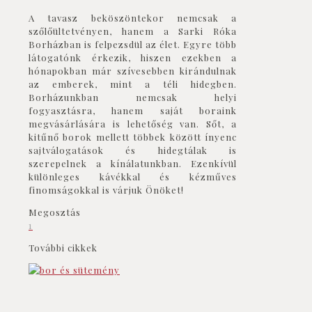
A tavasz beköszöntekor nemcsak a
szőlőültetvényen, hanem a Sarki Róka
Borházban is felpezsdül az élet. Egyre több
látogatónk érkezik, hiszen ezekben a
hónapokban már szívesebben kirándulnak
az emberek, mint a téli hidegben.
Borházunkban nemcsak helyi
fogyasztásra, hanem saját boraink
megvásárlására is lehetőség van. Sőt, a
kitűnő borok mellett többek között ínyenc
sajtválogatások és hidegtálak is
szerepelnek a kínálatunkban. Ezenkívül
különleges kávékkal és kézműves
finomságokkal is várjuk Önöket!
Megosztás
1
További cikkek