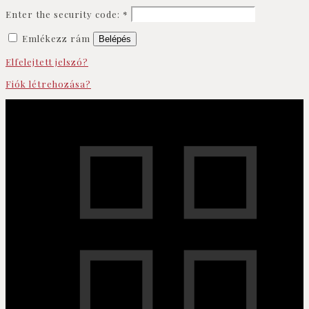
Enter the security code:
*
Emlékezz rám
Belépés
Elfelejtett jelszó?
Fiók létrehozása?