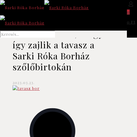
0
0 Ft
Kulisszatitkok, avagy
így zajlik a tavasz a
Sarki Róka Borház
szőlőbirtokán
2023.03.23.