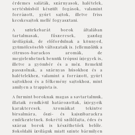
érdemes saláták, szárnyasok, halételek,
sertéshúsból készült fogások, valamint
forrázott, gyúrt sajtok, illetve friss
kecskesajtok mellé fogyasztani.
A
szürkebarát
borok általában
tartalmasak, fűszeresek, gazdag
ízvilágúak, de előfordulnak a könnyed,
gyümölcsösebb változataik is. Jellemzőjük a
citrusos-barackos aromák, de
megjelenhetnek bennük trópusi ízjegyek is,
illetve a gyömbér és a méz. Remekül
passzolnak, a szárnyas húsokhoz és a
halételekhez, valamint a forrázott, gyúrt
sajtokhoz és a félkemény sajtokhoz, mint
amilyen a trappista is.
A
furmint
boroknak magas a savtartalmuk,
illataik rendkívül határozottak, ízjegyeik
karakteresek. Aromáikat tekintve
birsalmára, őszi- és kajszibarackra
emlékeztetnek. Sokrétű szőlőfajta, édes és
száraz borok is készíthetőek belőle.
Sokoldalú ízviláguk miatt szinte bármilyen