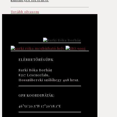
Tovább olvasom
ELÉRHETŐSÉGÜNK
Sarki Róka Borház
8317 Lesencefalu,
Hosszúbereki szőlőhegy 498 hrsz.
GPS KOORDINÁTÁK:
46°51'20.5"N 17°20'18.1"E