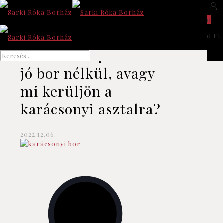
0
0 Ft
Nincs ünnepi menü
jó bor nélkül, avagy
mi kerüljön a
karácsonyi asztalra?
2022.12.06.