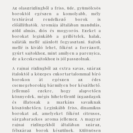
Az
olaszrizling
ből a friss, üde, gyümölcsös
boroktól egészen a komolyabb, mély
textúrával rendelkező borok is
előállíthatók. Aromája általában mandulás,
zöld almás, diós és mogyorós. Ezeket a
borokat leginkább a grillételek, halak,
saláták mellé ajánlott fogyasztani. Sajtok
mellé is kiváló lehet, főként a forrázott,
gyúrt sajtokhoz, mint amilyen a parenyica,
de a kecskesajtokhoz is jól passzolnak.
A
rajnai rizling
ből az extra savas, száraz
italoktól a közepes cukortartalommal bíró
borokon át egészen az édes
csemegeborokig bármilyen bor készíthető.
Jellemző ezekre, hogy alapvetően
könnyedek, mégis hihetetlenül ízgazdagok
és illatosak a markáns savaiknak
köszönhetően. Leginkább friss, dinamikus
borokat ad, amelyeket főként citrusos,
sárgabarackos aroma jellemez. A magyar
rajnai rizling
ekből általában száraz,
félszáraz borok készülnek. Különösen