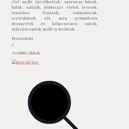
étel mellé társíthatóak: szárnyas húsok,
halak, saláták, zöldséges ételek, levesek,
tejszínes fogások, vadmadarak,
sertéshúsok, sőt, még gyümölcsös
desszertek és kékpenészes sajtok,
márványsajtok mellé is kiválóak.
Megosztás
2
További cikkek