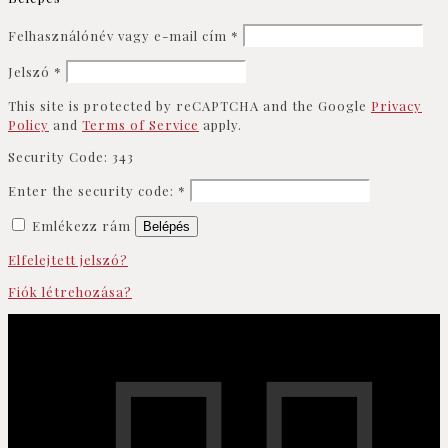
Felhasználónév vagy e-mail cím
*
Jelszó
*
This site is protected by reCAPTCHA and the Google
Privacy
Policy
and
Terms of Service
apply.
Security Code:
343
Enter the security code:
*
Emlékezz rám
Belépés
Elfelejtett jelszó?
Fiók létrehozása?