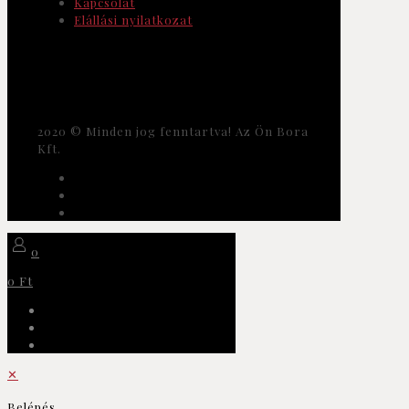
Kapcsolat
Elállási nyilatkozat
2020 © Minden jog fenntartva! Az Ön Bora
Kft.
0
0 Ft
✕
Belépés