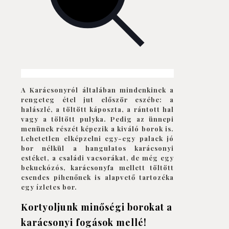
A Karácsonyról általában mindenkinek a
rengeteg étel jut először eszébe: a
halászlé, a töltött káposzta, a rántott hal
vagy a töltött pulyka. Pedig az ünnepi
menünek részét képezik a kiváló borok is.
Lehetetlen elképzelni egy-egy palack jó
bor nélkül a hangulatos karácsonyi
estéket, a családi vacsorákat, de még egy
bekuckózós, karácsonyfa mellett töltött
csendes pihenőnek is alapvető tartozéka
egy ízletes bor.
Kortyoljunk minőségi borokat a
karácsonyi fogások mellé!