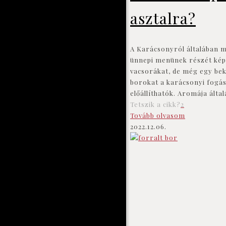
asztalra?
A Karácsonyról általában mi
ünnepi menünek részét képez
vacsorákat, de még egy bek
borokat a karácsonyi fogás
előállíthatók. Aromája álta
Tetszik a cikk?
2
Tovább olvasom
2022.12.06.