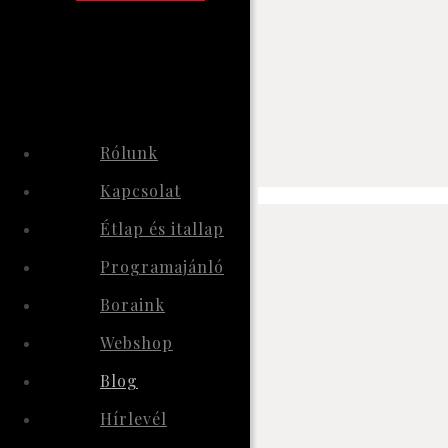
Rólunk
Kapcsolat
Étlap és itallap
Programajánló
Boraink
Webshop
Blog
Hírlevél