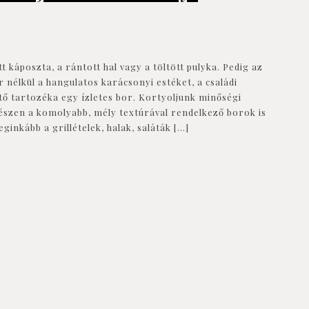
t káposzta, a rántott hal vagy a töltött pulyka. Pedig az
 nélkül a hangulatos karácsonyi estéket, a családi
tő tartozéka egy ízletes bor. Kortyoljunk minőségi
gészen a komolyabb, mély textúrával rendelkező borok is
ginkább a grillételek, halak, saláták
[…]