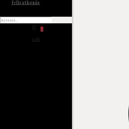
feliratkozás
0
0 Ft